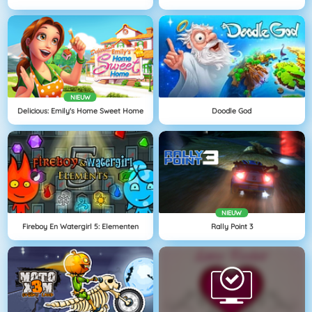
NIEUW
Delicious: Emily's Home Sweet Home
Doodle God
NIEUW
Fireboy En Watergirl 5: Elementen
Rally Point 3