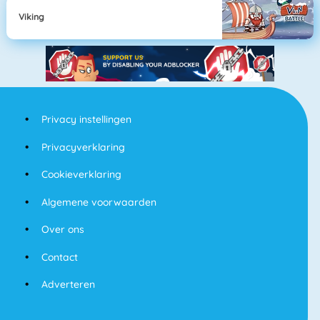
Viking
Privacy instellingen
Privacyverklaring
Cookieverklaring
Algemene voorwaarden
Over ons
Contact
Adverteren