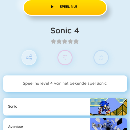
SPEEL NU!
Sonic 4
Speel nu level 4 van het bekende spel Sonic!
Sonic
Avontuur