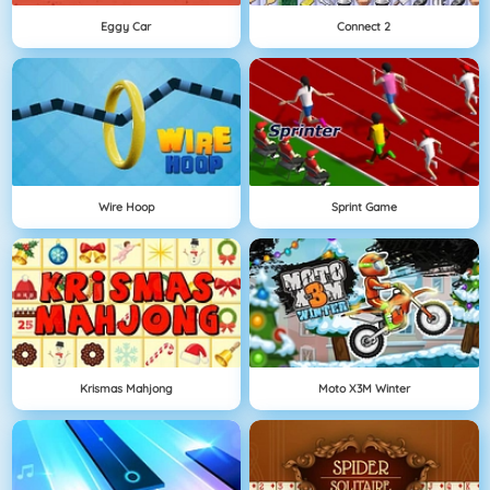
Eggy Car
Connect 2
Wire Hoop
Sprint Game
Krismas Mahjong
Moto X3M Winter