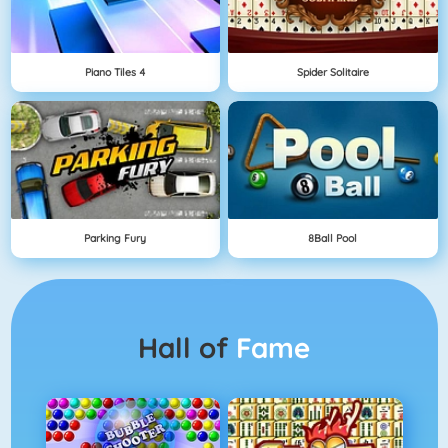
Piano Tiles 4
Spider Solitaire
Parking Fury
8Ball Pool
Hall of
Fame