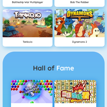
Battleship War Multiplayer
Bob The Robber
Tanko.io
Dynamons 2
Hall of
Fame