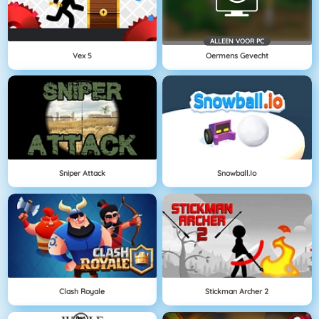
ALLEEN VOOR PC
Vex 5
Oermens Gevecht
Sniper Attack
Snowball.io
Clash Royale
Stickman Archer 2