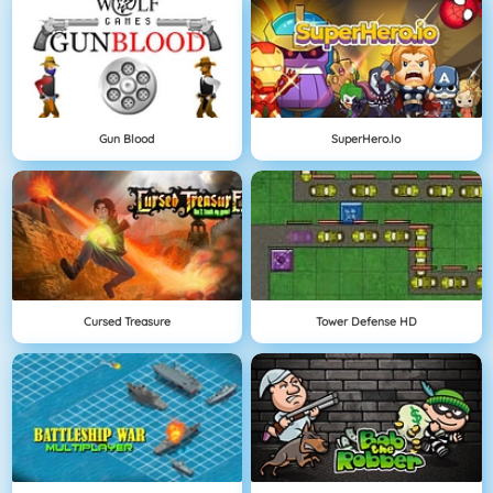
Gun Blood
SuperHero.io
Cursed Treasure
Tower Defense HD