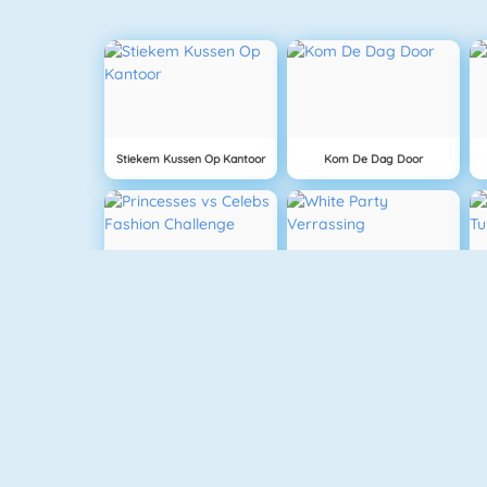
Stiekem Kussen Op Kantoor
Kom De Dag Door
Princesses Vs Celebs Fashion Challenge
White Party Verrassing
Pizza Reallife Cooking
I Star Girl