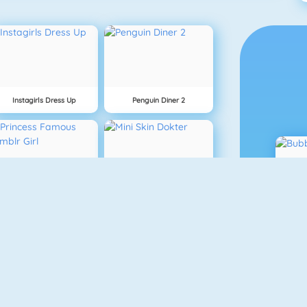
Instagirls Dress Up
Penguin Diner 2
Princess Famous Tumblr Girl
Mini Skin Dokter
Real Love Tester
Horse Care And Riding