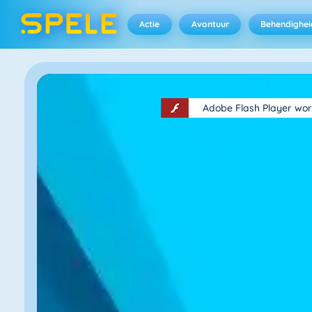
Actie
Avontuur
Behendighei
Adobe Flash Player wor