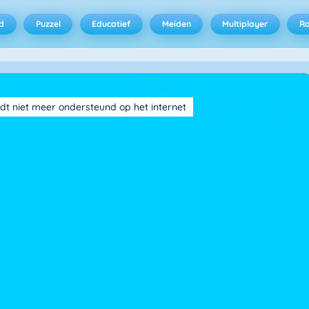
d
Puzzel
Educatief
Meiden
Multiplayer
R
dt niet meer ondersteund op het internet