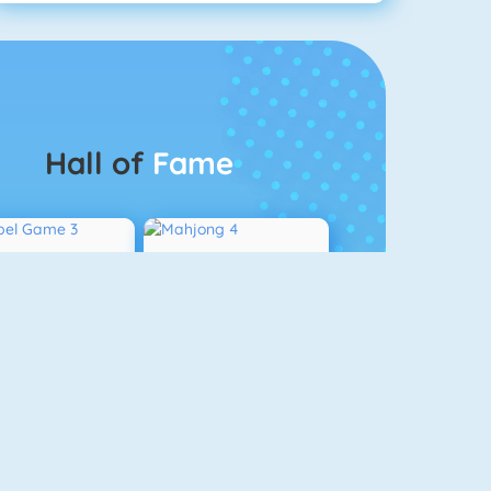
Hall of
Fame
Bubbel Game 3
Mahjong 4