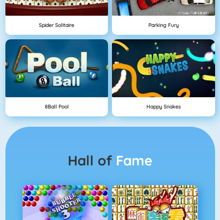
Spider Solitaire
Parking Fury
8Ball Pool
Happy Snakes
Hall of
Fame