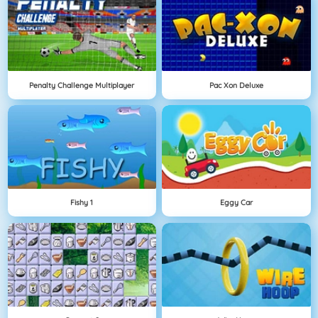
Penalty Challenge Multiplayer
Pac Xon Deluxe
Fishy 1
Eggy Car