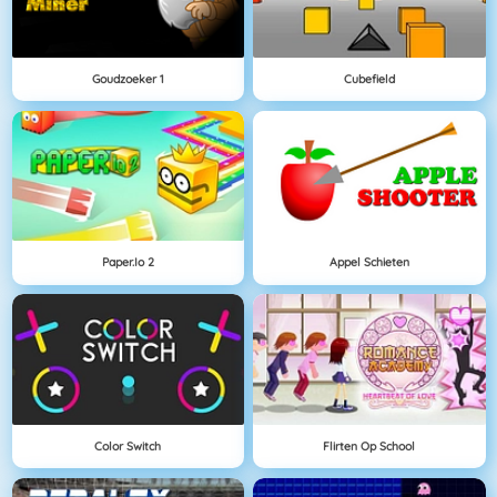
Goudzoeker 1
Cubefield
Paper.io 2
Appel Schieten
Color Switch
Flirten Op School