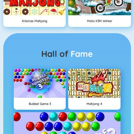
Krismas Mahjong
Moto X3M Winter
Hall of
Fame
Bubbel Game 3
Mahjong 4