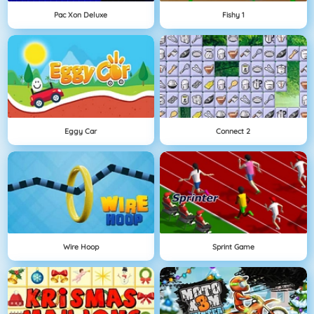
Pac Xon Deluxe
Fishy 1
Eggy Car
Connect 2
Wire Hoop
Sprint Game