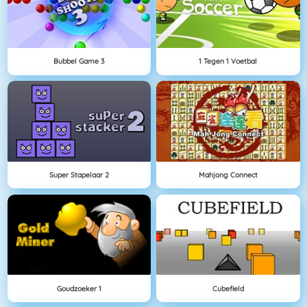
Bubbel Game 3
1 Tegen 1 Voetbal
Super Stapelaar 2
Mahjong Connect
Goudzoeker 1
Cubefield