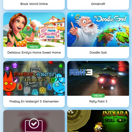
Block World Online
Grindcraft
NIEUW
Delicious: Emily's Home Sweet Home
Doodle God
NIEUW
Fireboy En Watergirl 5: Elementen
Rally Point 3