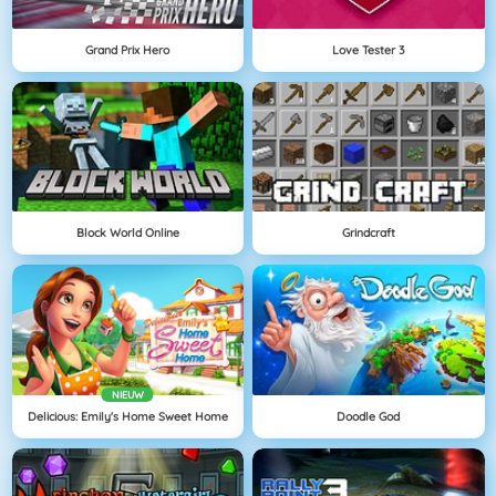
Grand Prix Hero
Love Tester 3
Block World Online
Grindcraft
NIEUW
Delicious: Emily's Home Sweet Home
Doodle God