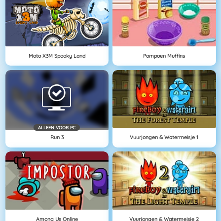
Moto X3M Spooky Land
Pompoen Muffins
ALLEEN VOOR PC
Run 3
Vuurjongen & Watermeisje 1
Among Us Online
Vuurjongen & Watermeisje 2