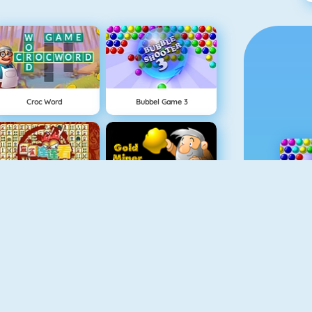
Croc Word
Bubbel Game 3
Mahjong Connect
Goudzoeker 1
Appel Schieten
Color Switch