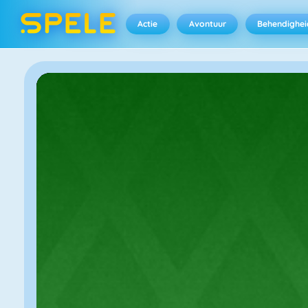
Actie
Avontuur
Behendighei