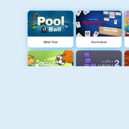
8Ball Pool
Rummikub
1 Tegen 1 Voetbal
Super Stapelaar 2
Cubefield
Paper.io 2