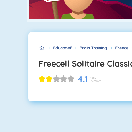
Educatief
Brain Training
Freecell 
Freecell Solitaire Classi
4.1
4580
Stemmen