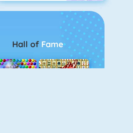
Hall of
Fame
Bubbel Game 3
Mahjong 4