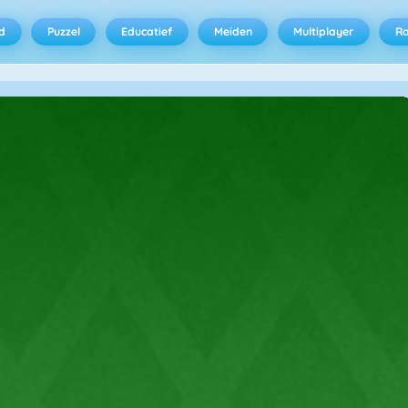
d
Puzzel
Educatief
Meiden
Multiplayer
R