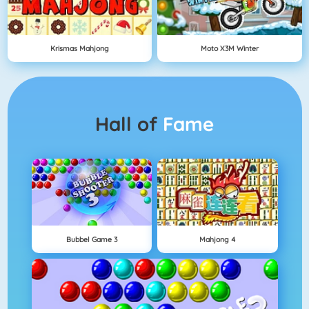
Krismas Mahjong
Moto X3M Winter
Hall of
Fame
Bubbel Game 3
Mahjong 4