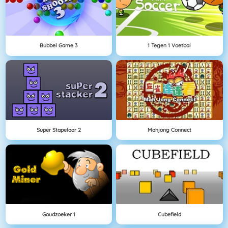
Bubbel Game 3
1 Tegen 1 Voetbal
Super Stapelaar 2
Mahjong Connect
Goudzoeker 1
Cubefield