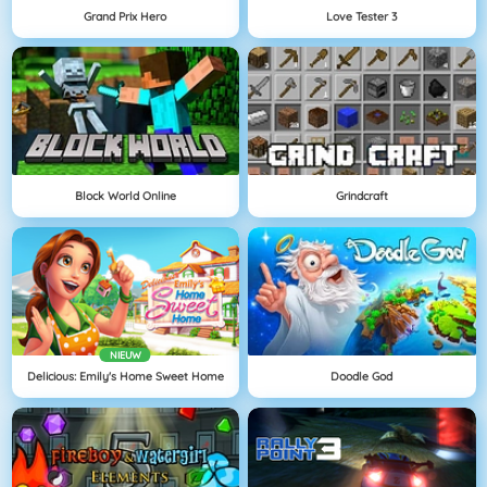
Grand Prix Hero
Love Tester 3
Block World Online
Grindcraft
NIEUW
Delicious: Emily's Home Sweet Home
Doodle God