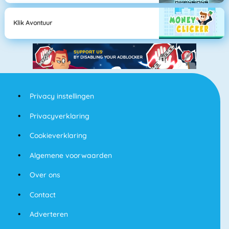
Klik Avontuur
Privacy instellingen
Privacyverklaring
Cookieverklaring
Algemene voorwaarden
Over ons
Contact
Adverteren