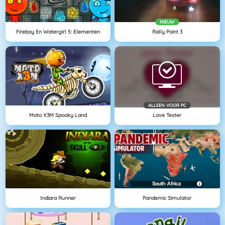
NIEUW
Fireboy En Watergirl 5: Elementen
Rally Point 3
ALLEEN VOOR PC
Moto X3M Spooky Land
Love Tester
Indiara Runner
Pandemic Simulator