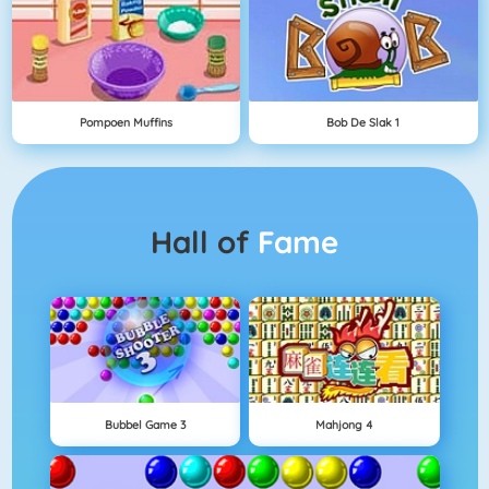
Pompoen Muffins
Bob De Slak 1
Hall of
Fame
Bubbel Game 3
Mahjong 4