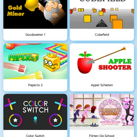
Goudzoeker 1
Cubefield
Paper.io 2
Appel Schieten
Color Switch
Flirten Op School