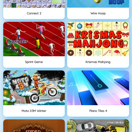
Connect 2
Wire Hoop
Sprint Game
Krismas Mahjong
Moto X3M Winter
Piano Tiles 4