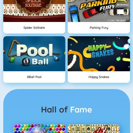
Spider Solitaire
Parking Fury
8Ball Pool
Happy Snakes
Hall of
Fame