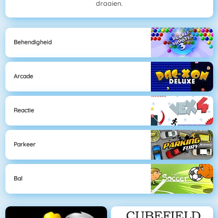
draaien.
Behendigheid
Arcade
Reactie
Parkeer
Bal