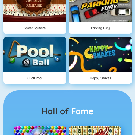
Spider Solitaire
Parking Fury
8Ball Pool
Happy Snakes
Hall of
Fame