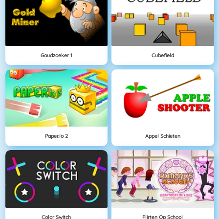
Goudzoeker 1
Cubefield
Paper.io 2
Appel Schieten
Color Switch
Flirten Op School