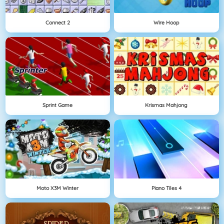
Connect 2
Wire Hoop
Sprint Game
Krismas Mahjong
Moto X3M Winter
Piano Tiles 4