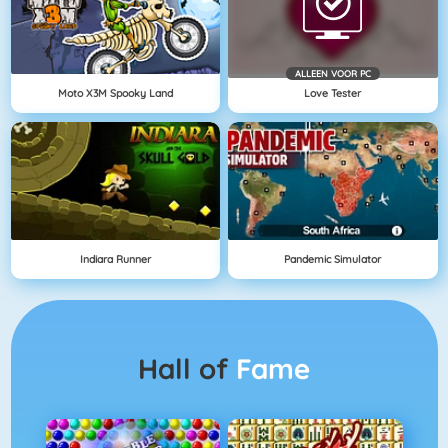
ALLEEN VOOR PC
Moto X3M Spooky Land
Love Tester
Indiara Runner
Pandemic Simulator
Hall of
Fame