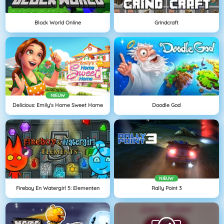
Block World Online
Grindcraft
NIEUW
Delicious: Emily's Home Sweet Home
Doodle God
NIEUW
Fireboy En Watergirl 5: Elementen
Rally Point 3