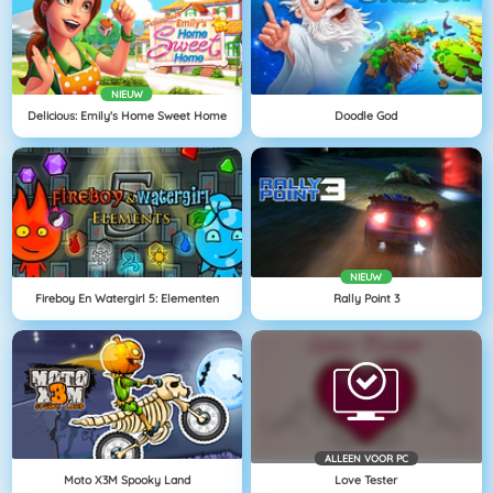
NIEUW
Delicious: Emily's Home Sweet Home
Doodle God
NIEUW
Fireboy En Watergirl 5: Elementen
Rally Point 3
ALLEEN VOOR PC
Moto X3M Spooky Land
Love Tester