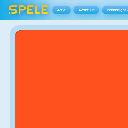
Actie
Avontuur
Behendighei