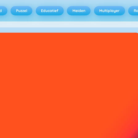
d
Puzzel
Educatief
Meiden
Multiplayer
R