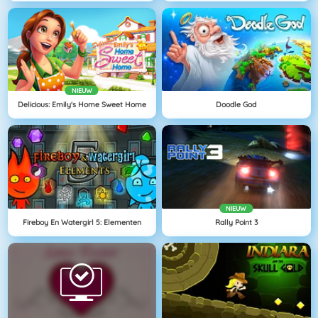
NIEUW
Delicious: Emily's Home Sweet Home
Doodle God
NIEUW
Fireboy En Watergirl 5: Elementen
Rally Point 3