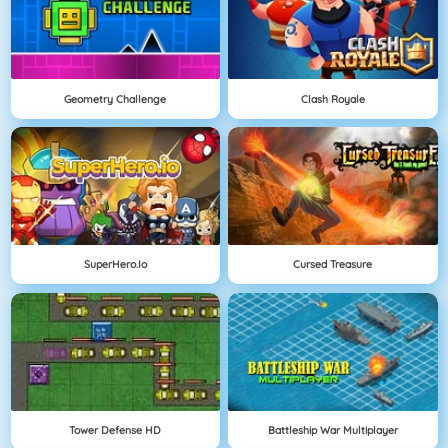
Geometry Challenge
Clash Royale
SuperHero.io
Cursed Treasure
Tower Defense HD
Battleship War Multiplayer