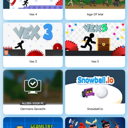
Vex 4
Age Of War
Vex 3
Vex 5
ALLEEN VOOR PC
Oermens Gevecht
Snowball.io