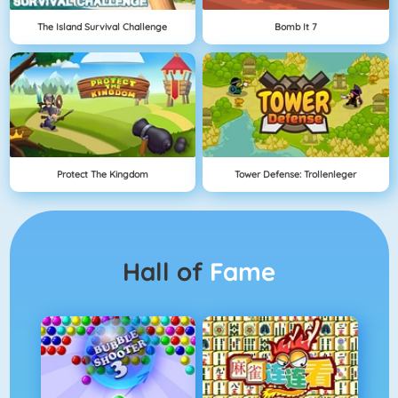
The Island Survival Challenge
Bomb It 7
Protect The Kingdom
Tower Defense: Trollenleger
Hall of
Fame