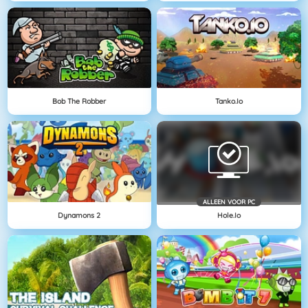
Bob The Robber
Tanko.io
ALLEEN VOOR PC
Dynamons 2
Hole.io