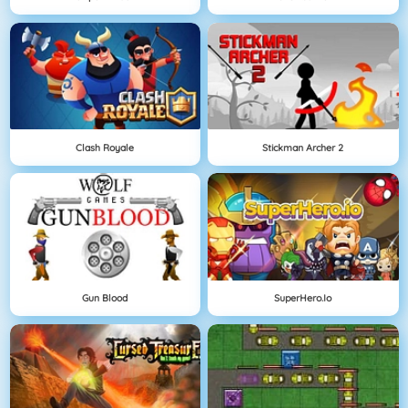
Clash Royale
Stickman Archer 2
Gun Blood
SuperHero.io