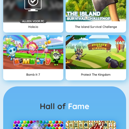
ALLEEN VOOR PC
Hole.io
The Island Survival Challenge
Bomb It 7
Protect The Kingdom
Hall of
Fame