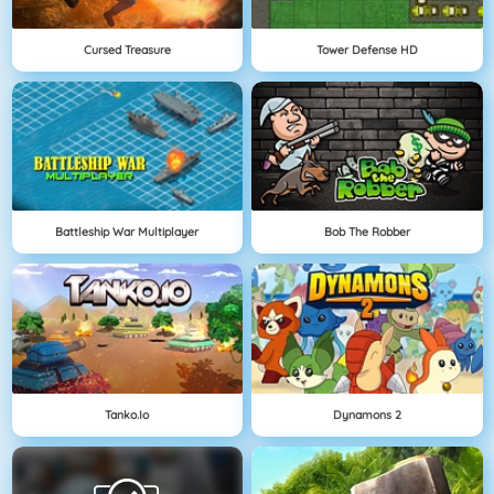
Cursed Treasure
Tower Defense HD
Battleship War Multiplayer
Bob The Robber
Tanko.io
Dynamons 2