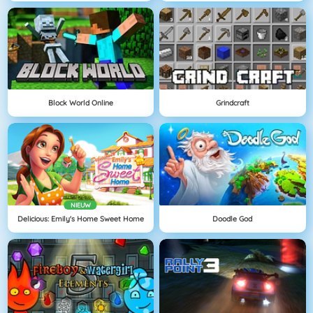
Block World Online
Grindcraft
NIEUW
Delicious: Emily's Home Sweet Home
Doodle God