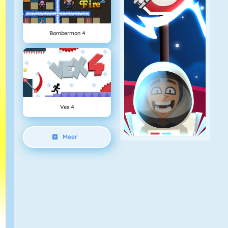
Bomberman 4
Vex 4
Meer