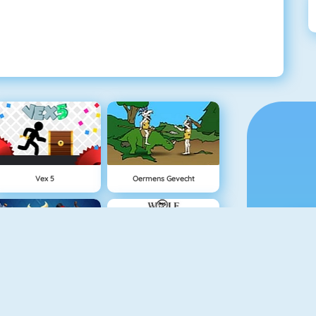
Vex 5
Oermens Gevecht
Clash Royale
Gun Blood