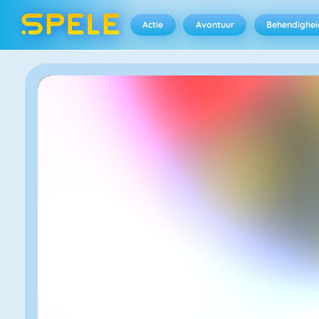
Actie
Avontuur
Behendighei