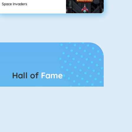
Space Invaders
Hall of
Fame
Bubbel Game 3
Mahjong 4