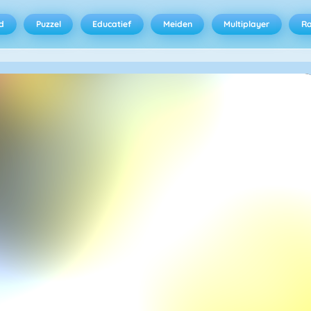
d
Puzzel
Educatief
Meiden
Multiplayer
R