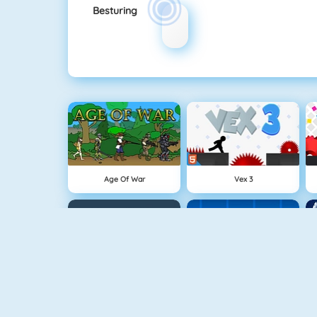
Besturing
Age Of War
Vex 3
Snowball.io
Geometry Challenge