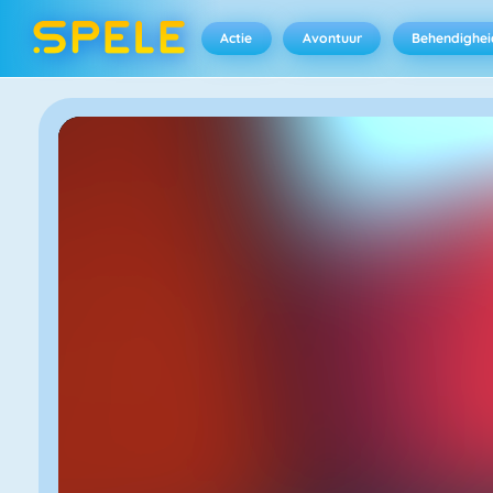
Actie
Avontuur
Behendighei