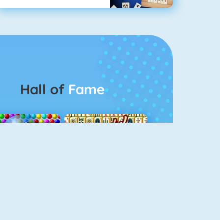
Hall of
Fame
Bubbel Game 3
Mahjong 4