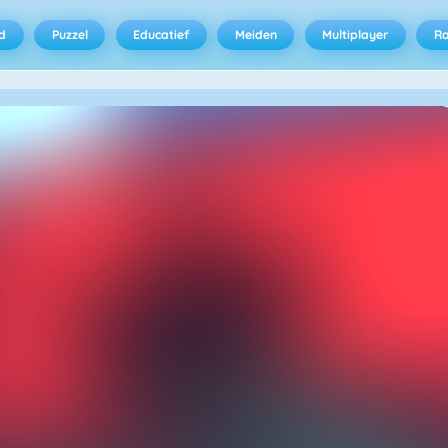
d
Puzzel
Educatief
Meiden
Multiplayer
R