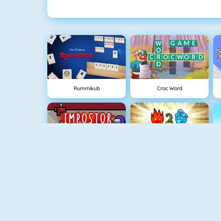
Rummikub
Croc Word
Among Us Online
Vuurjongen & Watermeisje 2