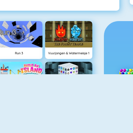
Run 3
Vuurjongen & Watermeisje 1
Eiland Opbouwen
Mahjong Dimensions