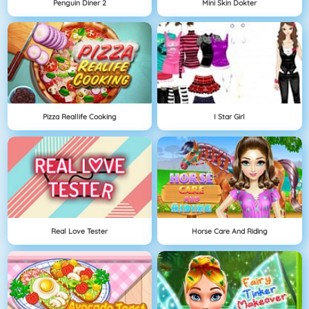
Penguin Diner 2
Mini Skin Dokter
Pizza Reallife Cooking
I Star Girl
Real Love Tester
Horse Care And Riding