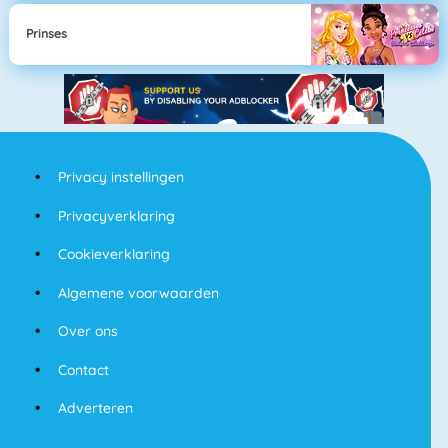
Prinses
Privacy instellingen
Privacyverklaring
Cookieverklaring
Algemene voorwaarden
Over ons
Contact
Adverteren