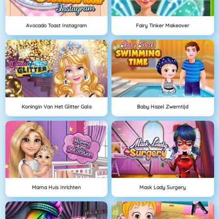
Avocado Toast Instagram
Fairy Tinker Makeover
Koningin Van Het Glitter Gala
Baby Hazel Zwemtijd
Mama Huis Inrichten
Mask Lady Surgery