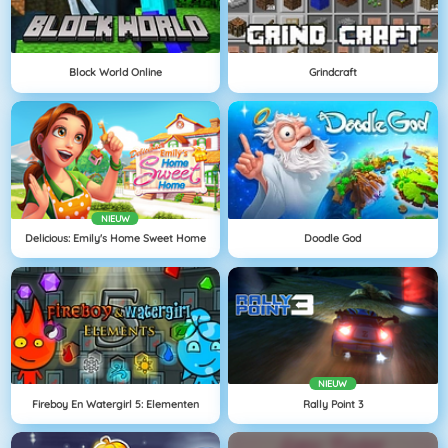
Block World Online
Grindcraft
NIEUW
Delicious: Emily's Home Sweet Home
Doodle God
NIEUW
Fireboy En Watergirl 5: Elementen
Rally Point 3