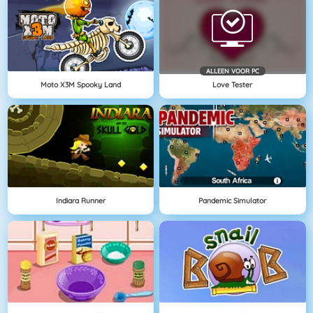
ALLEEN VOOR PC
Moto X3M Spooky Land
Love Tester
Indiara Runner
Pandemic Simulator