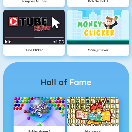
Pompoen Muffins
Bob De Slak 1
Tube Clicker
Money Clicker
Hall of
Fame
Bubbel Game 3
Mahjong 4