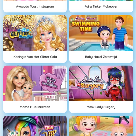
Avocado Toast Instagram
Fairy Tinker Makeover
Koningin Van Het Glitter Gala
Baby Hazel Zwemtijd
Mama Huis Inrichten
Mask Lady Surgery