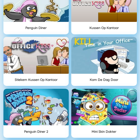
Penguin Diner
Kussen Op Kantoor
Stiekem Kussen Op Kantoor
Kom De Dag Door
Penguin Diner 2
Mini Skin Dokter