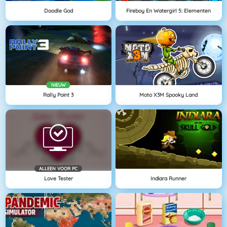
Doodle God
Fireboy En Watergirl 5: Elementen
NIEUW
Rally Point 3
Moto X3M Spooky Land
ALLEEN VOOR PC
Love Tester
Indiara Runner