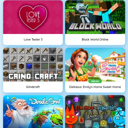
Love Tester 3
Block World Online
NIEUW
Grindcraft
Delicious: Emily's Home Sweet Home