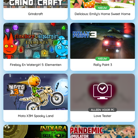
NIEUW
Grindcraft
Delicious: Emily's Home Sweet Home
NIEUW
Fireboy En Watergirl 5: Elementen
Rally Point 3
ALLEEN VOOR PC
Moto X3M Spooky Land
Love Tester