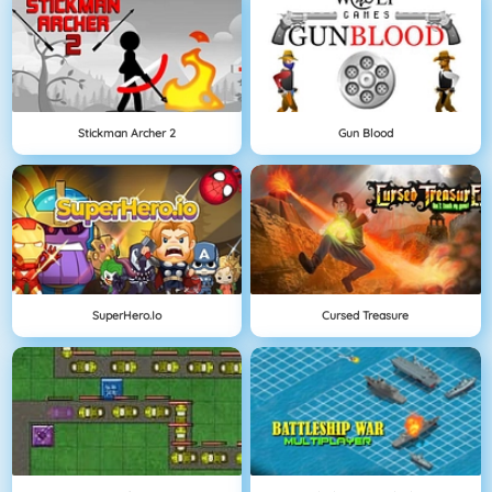
Stickman Archer 2
Gun Blood
SuperHero.io
Cursed Treasure