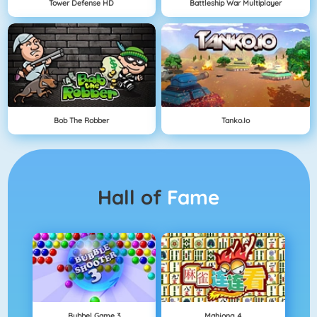
Tower Defense HD
Battleship War Multiplayer
Bob The Robber
Tanko.io
Hall of
Fame
Bubbel Game 3
Mahjong 4