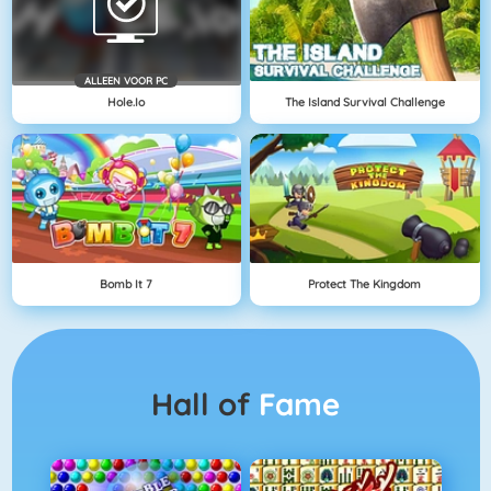
ALLEEN VOOR PC
Hole.io
The Island Survival Challenge
Bomb It 7
Protect The Kingdom
Hall of
Fame