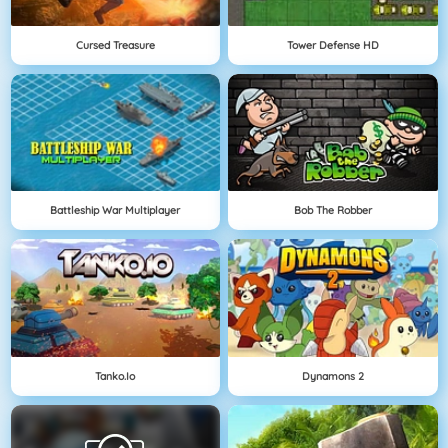
Cursed Treasure
Tower Defense HD
Battleship War Multiplayer
Bob The Robber
Tanko.io
Dynamons 2