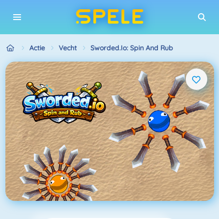
Actie
Vecht
Sworded.io: Spin And Rub