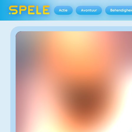
Actie
Avontuur
Behendighei