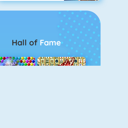
Hall of
Fame
Bubbel Game 3
Mahjong 4