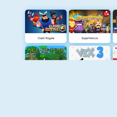
Clash Royale
SuperHero.io
Age Of War
Vex 3
Sniper Attack
Snowball.io