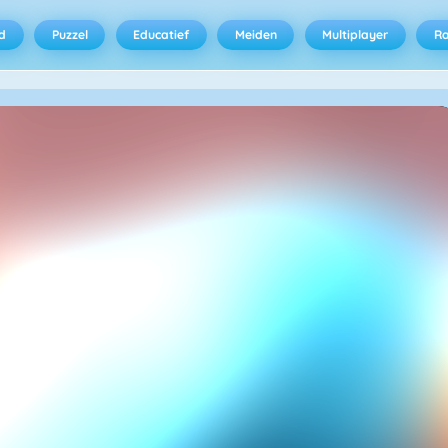
d
Puzzel
Educatief
Meiden
Multiplayer
R