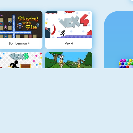
Bomberman 4
Vex 4
Vex 5
Oermens Gevecht
Geometry Challenge
Stickman Archer 2