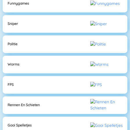
Funnygames
Sniper
Politie
Worms
FPS
Rennen En Schieten
Gooi Spelletjes