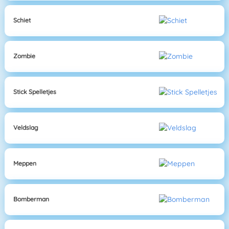
Schiet
Zombie
Stick Spelletjes
Veldslag
Meppen
Bomberman