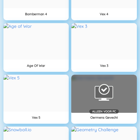
Bomberman 4
Vex 4
Age Of War
Vex 3
ALLEEN VOOR PC
Vex 5
Oermens Gevecht