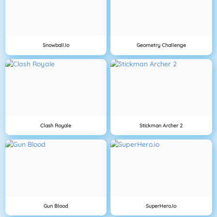
Snowball.io
Geometry Challenge
Clash Royale
Stickman Archer 2
Gun Blood
SuperHero.io