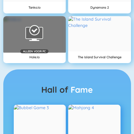
Tanko.io
Dynamons 2
ALLEEN VOOR PC
Hole.io
The Island Survival Challenge
Hall of
Fame