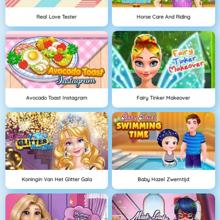
Real Love Tester
Horse Care And Riding
Avocado Toast Instagram
Fairy Tinker Makeover
Koningin Van Het Glitter Gala
Baby Hazel Zwemtijd