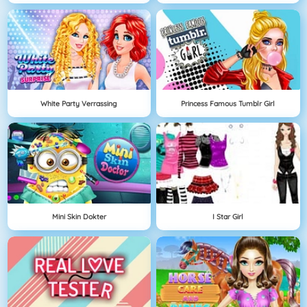
White Party Verrassing
Princess Famous Tumblr Girl
Mini Skin Dokter
I Star Girl