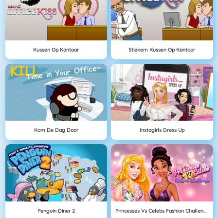
Kussen Op Kantoor
Stiekem Kussen Op Kantoor
Kom De Dag Door
Instagirls Dress Up
Penguin Diner 2
Princesses Vs Celebs Fashion Challenge