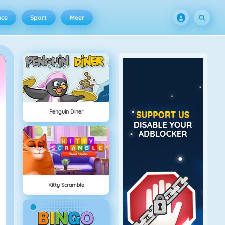
ace
Sport
Meer
Penguin Diner
Kitty Scramble