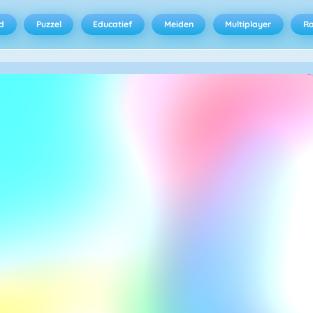
d
Puzzel
Educatief
Meiden
Multiplayer
R