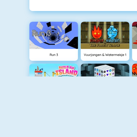
Run 3
Vuurjongen & Watermeisje 1
Eiland Opbouwen
Mahjong Dimensions