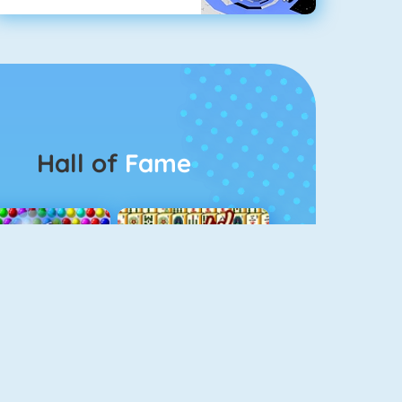
Hall of
Fame
Bubbel Game 3
Mahjong 4