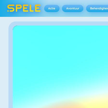
Actie
Avontuur
Behendighei