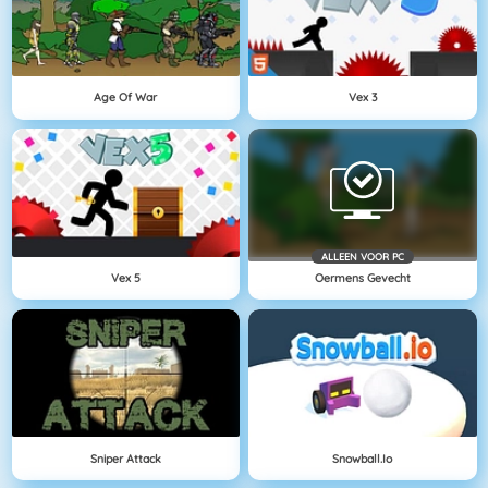
Age Of War
Vex 3
ALLEEN VOOR PC
Vex 5
Oermens Gevecht
Sniper Attack
Snowball.io