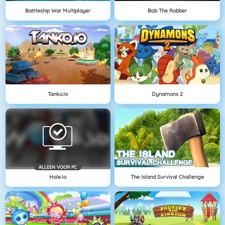
Battleship War Multiplayer
Bob The Robber
Tanko.io
Dynamons 2
ALLEEN VOOR PC
Hole.io
The Island Survival Challenge