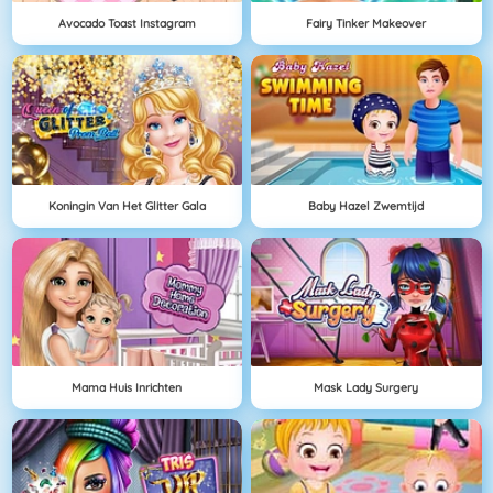
Avocado Toast Instagram
Fairy Tinker Makeover
Koningin Van Het Glitter Gala
Baby Hazel Zwemtijd
Mama Huis Inrichten
Mask Lady Surgery