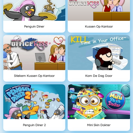
Penguin Diner
Kussen Op Kantoor
Stiekem Kussen Op Kantoor
Kom De Dag Door
Penguin Diner 2
Mini Skin Dokter