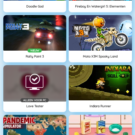
Doodle God
Fireboy En Watergirl 5: Elementen
NIEUW
Rally Point 3
Moto X3M Spooky Land
ALLEEN VOOR PC
Love Tester
Indiara Runner