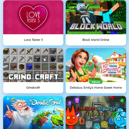
Love Tester 3
Block World Online
NIEUW
Grindcraft
Delicious: Emily's Home Sweet Home