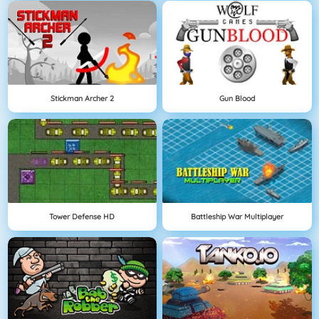
Stickman Archer 2
Gun Blood
Tower Defense HD
Battleship War Multiplayer