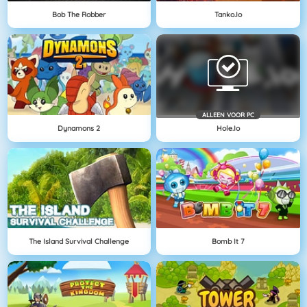
Bob The Robber
Tanko.io
ALLEEN VOOR PC
Dynamons 2
Hole.io
The Island Survival Challenge
Bomb It 7