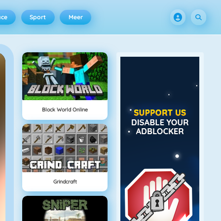
ace
Sport
Meer
Block World Online
Grindcraft