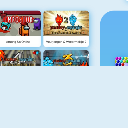
Among Us Online
Vuurjongen & Watermeisje 2
Vuurjongen & Watermeisje 4: Kristallen Tempel
Vuurjongen & Watermeisje 3
Doodle God
Fireboy En Watergirl 5: Elementen