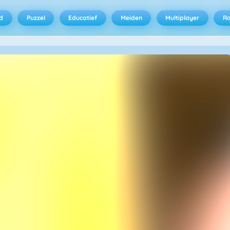
d
Puzzel
Educatief
Meiden
Multiplayer
R