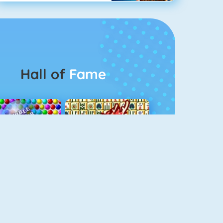
Hall of
Fame
Bubbel Game 3
Mahjong 4