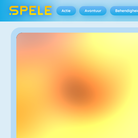
Actie
Avontuur
Behendighei