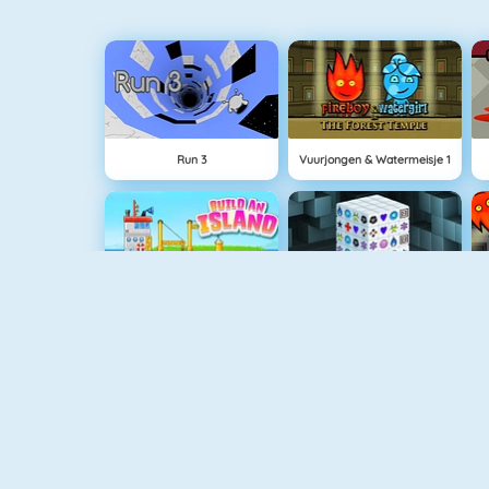
Run 3
Vuurjongen & Watermeisje 1
Eiland Opbouwen
Mahjong Dimensions
NIEUW
Love Tester 3
Delicious: Emily's Home Sweet Home