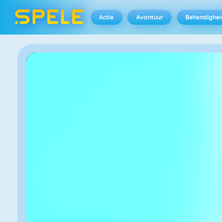
Actie
Avontuur
Behendighei