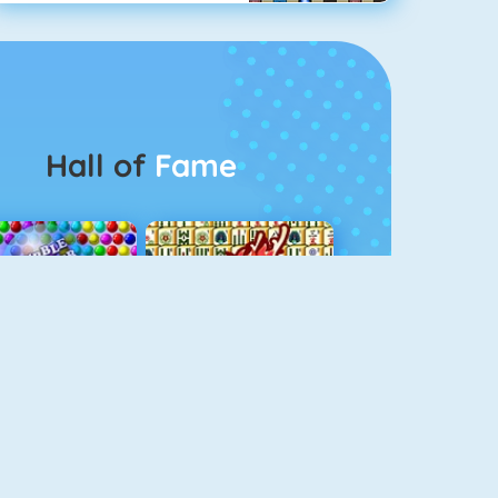
Hall of
Fame
Bubbel Game 3
Mahjong 4