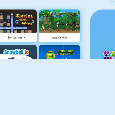
Bomberman 4
Age Of War
Snowball.io
Geometry Challenge
SuperHero.io
Cursed Treasure