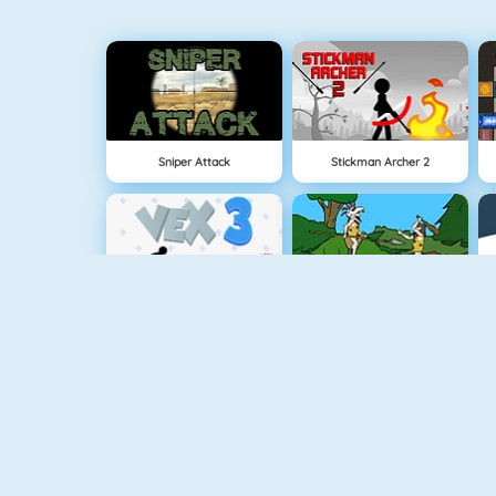
Sniper Attack
Stickman Archer 2
Vex 3
Oermens Gevecht
Clash Royale
Gun Blood