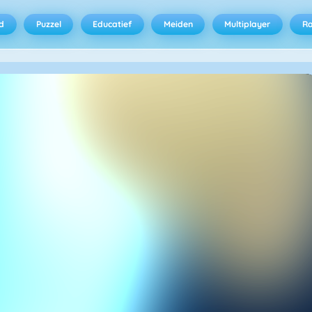
d
Puzzel
Educatief
Meiden
Multiplayer
R