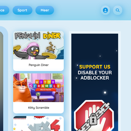
ace
Sport
Meer
Penguin Diner
Kitty Scramble