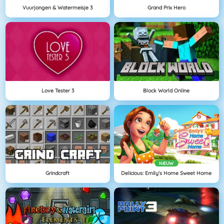
Vuurjongen & Watermeisje 3
Grand Prix Hero
Love Tester 3
Block World Online
NIEUW
Grindcraft
Delicious: Emily's Home Sweet Home