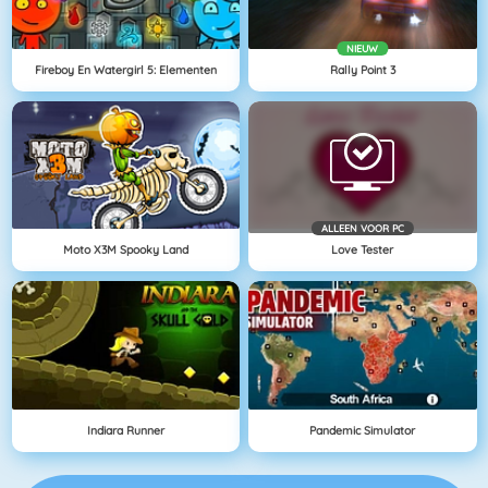
NIEUW
Fireboy En Watergirl 5: Elementen
Rally Point 3
ALLEEN VOOR PC
Moto X3M Spooky Land
Love Tester
Indiara Runner
Pandemic Simulator