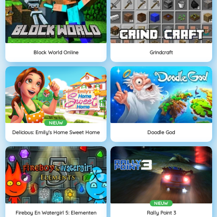
Block World Online
Grindcraft
NIEUW
Delicious: Emily's Home Sweet Home
Doodle God
NIEUW
Fireboy En Watergirl 5: Elementen
Rally Point 3