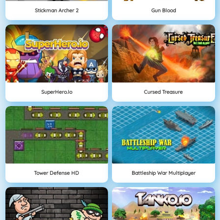
Stickman Archer 2
Gun Blood
SuperHero.io
Cursed Treasure
Tower Defense HD
Battleship War Multiplayer