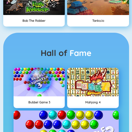
Bob The Robber
Tanko.io
Hall of
Fame
Bubbel Game 3
Mahjong 4