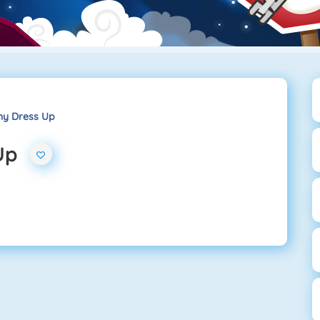
ny Dress Up
Up