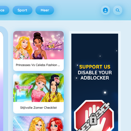
ace
Sport
Meer
Princesses Vs Celebs Fashion Challenge
Stijlvolle Zomer Checklist