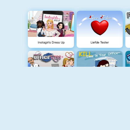
Instagirls Dress Up
Liefde Tester
Stiekem Kussen Op Kantoor
Kom De Dag Door
Pizza Reallife Cooking
I Star Girl