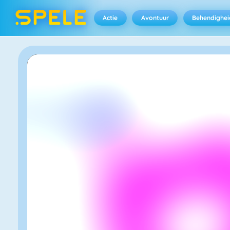
Actie
Avontuur
Behendighei