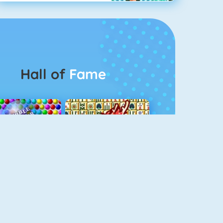
Hall of
Fame
Bubbel Game 3
Mahjong 4