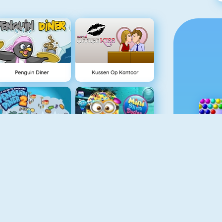
Penguin Diner
Kussen Op Kantoor
Penguin Diner 2
Mini Skin Dokter
Real Love Tester
Horse Care And Riding