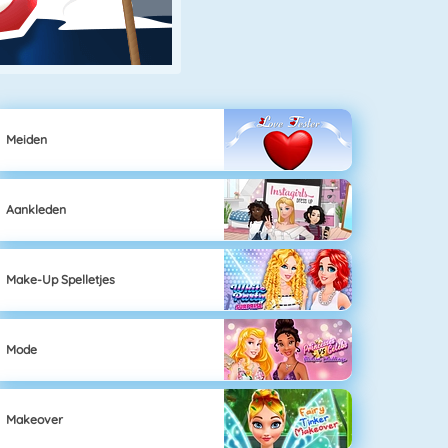
Meiden
Aankleden
Make-Up Spelletjes
Mode
Makeover