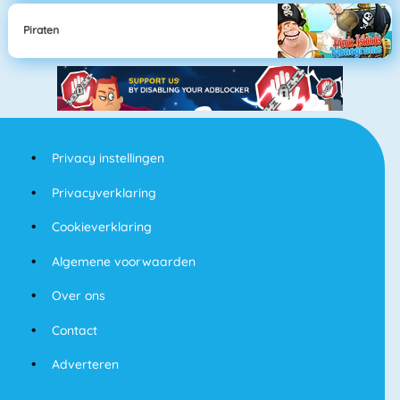
Piraten
Privacy instellingen
Privacyverklaring
Cookieverklaring
Algemene voorwaarden
Over ons
Contact
Adverteren