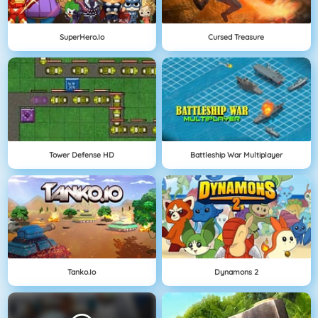
SuperHero.io
Cursed Treasure
Tower Defense HD
Battleship War Multiplayer
Tanko.io
Dynamons 2