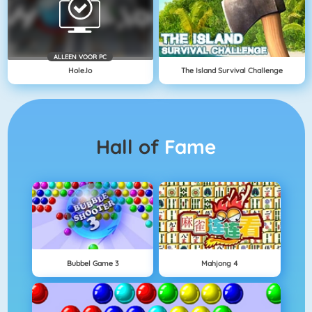
ALLEEN VOOR PC
Hole.io
The Island Survival Challenge
Hall of
Fame
Bubbel Game 3
Mahjong 4