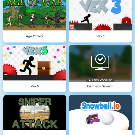
Age Of War
Vex 3
ALLEEN VOOR PC
Vex 5
Oermens Gevecht