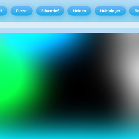
d
Puzzel
Educatief
Meiden
Multiplayer
R