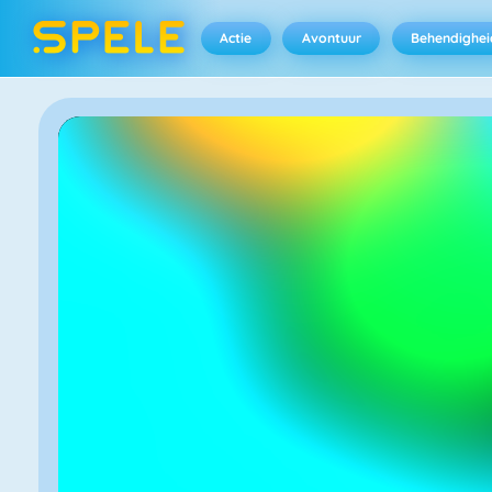
Actie
Avontuur
Behendighei