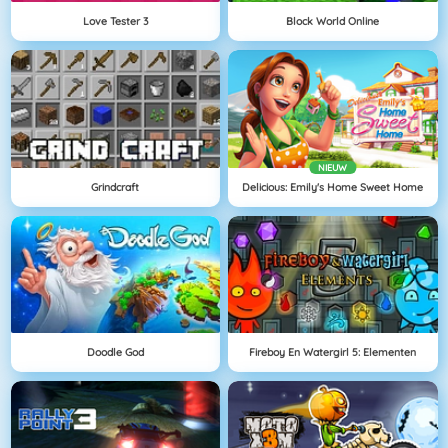
Love Tester 3
Block World Online
NIEUW
Grindcraft
Delicious: Emily's Home Sweet Home
Doodle God
Fireboy En Watergirl 5: Elementen