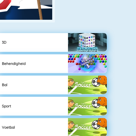
3D
Behendigheid
Bal
Sport
Voetbal