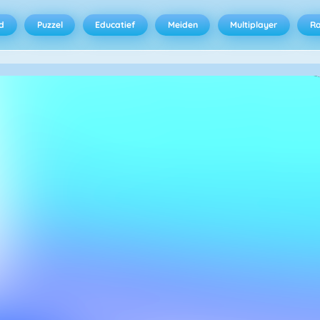
d
Puzzel
Educatief
Meiden
Multiplayer
R