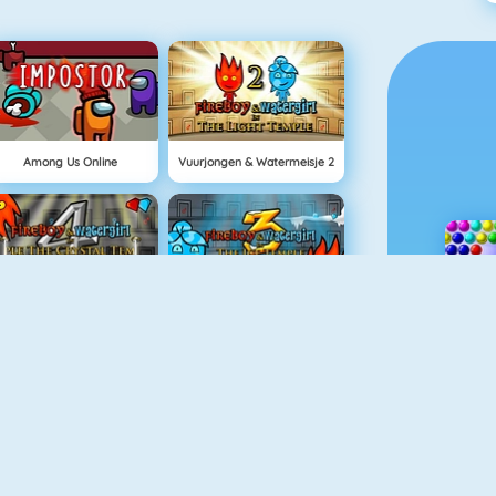
Among Us Online
Vuurjongen & Watermeisje 2
Vuurjongen & Watermeisje 4: Kristallen Tempel
Vuurjongen & Watermeisje 3
NIEUW
Grindcraft
Delicious: Emily's Home Sweet Home