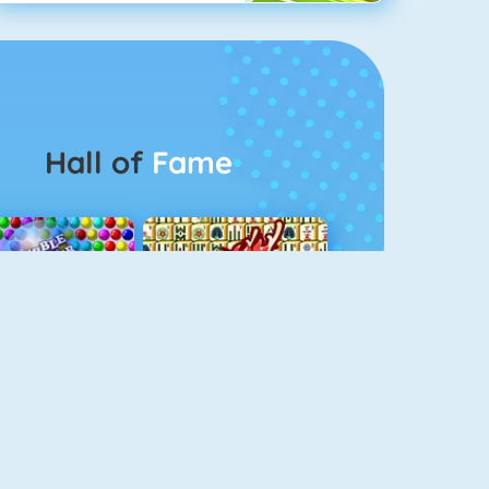
Hall of
Fame
Bubbel Game 3
Mahjong 4