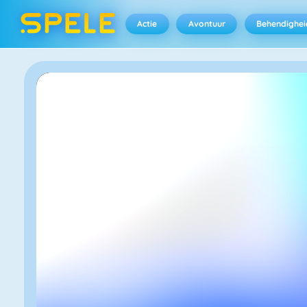
Actie
Avontuur
Behendighei