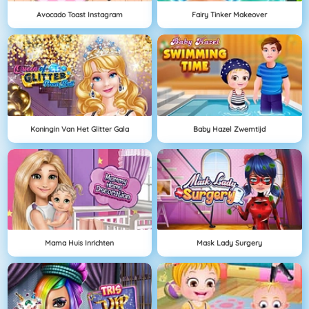
Avocado Toast Instagram
Fairy Tinker Makeover
Koningin Van Het Glitter Gala
Baby Hazel Zwemtijd
Mama Huis Inrichten
Mask Lady Surgery