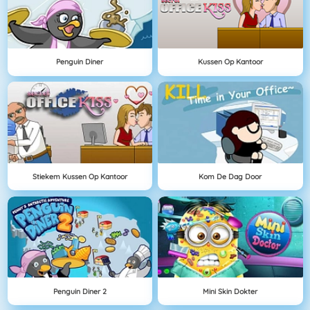
Penguin Diner
Kussen Op Kantoor
Stiekem Kussen Op Kantoor
Kom De Dag Door
Penguin Diner 2
Mini Skin Dokter