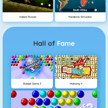
Indiara Runner
Pandemic Simulator
Hall of
Fame
Bubbel Game 3
Mahjong 4