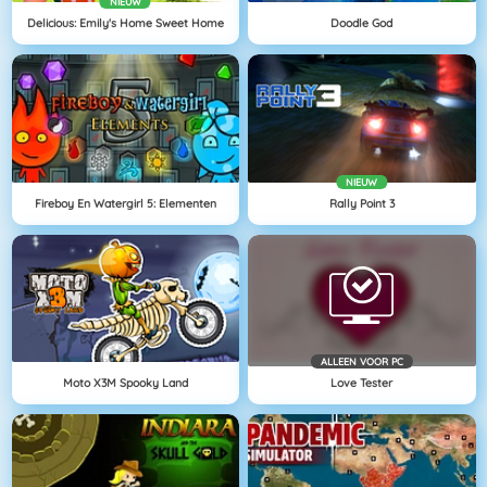
NIEUW
Delicious: Emily's Home Sweet Home
Doodle God
NIEUW
Fireboy En Watergirl 5: Elementen
Rally Point 3
ALLEEN VOOR PC
Moto X3M Spooky Land
Love Tester