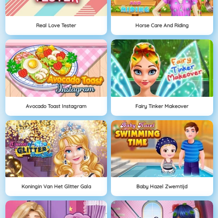
Real Love Tester
Horse Care And Riding
Avocado Toast Instagram
Fairy Tinker Makeover
Koningin Van Het Glitter Gala
Baby Hazel Zwemtijd