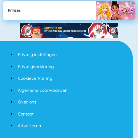
Prinses
Privacy instellingen
Privacyverklaring
Cookieverklaring
Algemene voorwaarden
Over ons
Contact
Adverteren