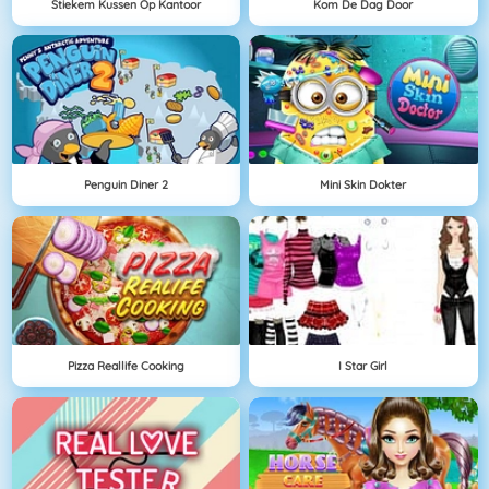
Stiekem Kussen Op Kantoor
Kom De Dag Door
Penguin Diner 2
Mini Skin Dokter
Pizza Reallife Cooking
I Star Girl